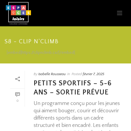
S8 - CLIP N'CLIMB
[embed]https://clipnclimb.ca/[/embed]
By
Isabelle Rousseau
In
Posted
février 7, 2025
PETITS SPORTIFS – 5-6
ANS – SORTIE PRÉVUE
0
Un programme conçu pour les jeunes
qui aiment bouger, courir et découvrir
différents sports dans un cadre
structuré et bien encadré. Les enfants