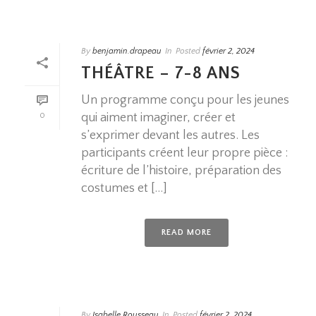
By
benjamin.drapeau
In
Posted
février 2, 2024
THÉÂTRE – 7-8 ANS
Un programme conçu pour les jeunes
qui aiment imaginer, créer et
0
s’exprimer devant les autres. Les
participants créent leur propre pièce :
écriture de l’histoire, préparation des
costumes et [...]
READ MORE
By
Isabelle Rousseau
In
Posted
février 2, 2024